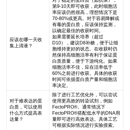
对于稳定的蛋白质（如抗体），
第9-10天即可收获，此时细胞活
率应该仍然很高，理想情况下是
70-80%或更高。对于容易降解或
有毒的蛋白质，应该保持监测，
以确定最佳的收获时间。
如果需要延长培养（超过
应该在哪一天收
D10），建议D8补糖，便于让细
集上清液？
胞维持更好的状态。在收获时仍
然保持高细胞活率有利于保证蛋
白质质量，便于下游纯化。如果
细胞活率不佳，应在活率低于
60%之前进行收获。具体的收获
时间可依据蛋白质产量和细胞活
率决定。
除了进行工艺优化外，可以尝试
对于难表达的蛋
使用更高效的转染试剂，例如
白质，可以使用
FectoPRO®。通常情况下
什么方式提高表
FectoPRO®搭配低水平的DNA用
达量？
量即可进行高效表达。具体工艺
可根据实际情况进行实验摸索。