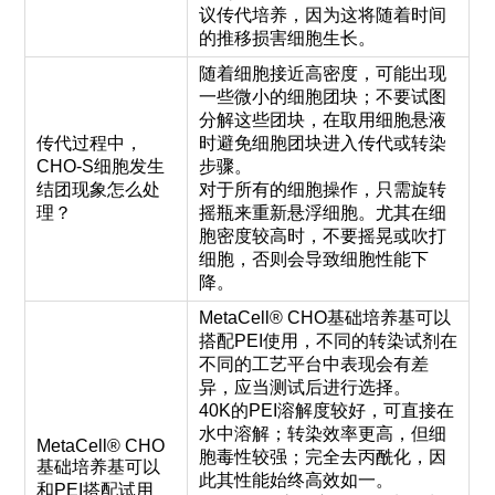
议传代培养，因为这将随着时间
的推移损害细胞生长。
随着细胞接近高密度，可能出现
一些微小的细胞团块；不要试图
分解这些团块，在取用细胞悬液
传代过程中，
时避免细胞团块进入传代或转染
CHO-S细胞发生
步骤。
结团现象怎么处
对于所有的细胞操作，只需旋转
理？
摇瓶来重新悬浮细胞。尤其在细
胞密度较高时，不要摇晃或吹打
细胞，否则会导致细胞性能下
降。
MetaCell® CHO基础培养基可以
搭配PEI使用，不同的转染试剂在
不同的工艺平台中表现会有差
异，应当测试后进行选择。
40K的PEI溶解度较好，可直接在
水中溶解；转染效率更高，但细
MetaCell® CHO
胞毒性较强；完全去丙酰化，因
基础培养基可以
此其性能始终高效如一。
和PEI搭配试用