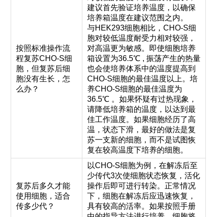
建议首先验证培养温度，以确保
培养箱温度在建议范围之内。
与HEK293细胞相比，CHO-S细
胞对较低温度耐受力相对较强，
按照标准操作流
对高温更为敏感。即使细胞培养
程复苏CHO-S细
箱设置为36.5℃ , 振荡产生的热量
胞，但复苏后细
也会使培养体系中的温度提高到
胞没有生长，怎
CHO-S细胞的最佳温度以上。培
么办？
养CHO-S细胞的最佳温度为
36.5℃ 。如果怀疑有过热现象，
请降低培养箱的温度，以达到最
佳工作温度。如果细胞经历了高
温，状态下滑，最好的做法是复
苏一支新的细胞，而不是试图恢
复在较高温度下培养的细胞。
以CHO-S细胞为例，在解冻后至
少传代3次使细胞状态恢复，活化
复苏后多久才能
操作后即可进行转染。正常情况
使用细胞，适合
下，细胞在解冻后应迅速恢复，
传多少代？
具有较高的活率。如果按照手册
中的指导方法进行培养，细胞将