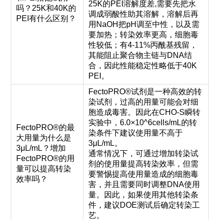
25K的PEI溶解度差,需要先把水
吗？25K和40K的
调成弱酸性助其溶解，溶解后再
PEI有什么区别？
用NaOH把pH调至中性，以及需
要加热；转染效率更高，细胞毒
性较低；有4-11%丙酰基残留，
其能阻止聚合物主链与DNA结
合，因此性能稳定性略低于40K
PEI。
FectoPRO®试剂是一种高效的转
染试剂，过高的用量可能会对细
胞造成毒害。因此在CHO-S瞬转
实验中，6.0×10^6cells/mL的转
FectoPRO®的最
染条件下建议使用量不高于
大用量为什么是
3μL/mL。
3μL/mL？增加
通常情况下，可通过增加转染试
FectoPRO®的用
剂的使用量提高转染效率，但需
量可以提高转染
要警惕提高使用量造成的细胞毒
效率吗？
害，并且需要同时调整DNA使用
量。因此，如果使用其他转染条
件，建议DOE测试后确定转染工
艺。