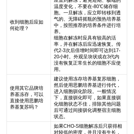
应直到解冻，避免短期、极端的
温度变化，不要在-80℃储存细
胞。一旦解冻，应立即转移到透
气的、无障碍摇瓶的预热培养基
收到细胞后应如
中，按照推荐的培养条件进行培
何处理？
养。
细胞在解冻时应具有较高的活
率，并在解冻后应迅速恢复。传
代2-3次后倍增时间即可达到17-
20小时。外观呈块状或在3代内
没有恢复正常生长的细胞不应使
用。
建议使用冻存培养基复苏细胞，
然后使用思鹏培养基进行传代，
使用其它品牌培
进入细胞驯化阶段。一般情况
养基冻存，可以
下，直接驯化即可，如果直接驯
直接使用思鹏培
化细胞状态不佳，排除其他问题
养基复苏吗？
后可通过间接驯化调整宿主细胞
状态。
如果CHO-S细胞解冻后只获得相
对较低的密度，并且没有生长，