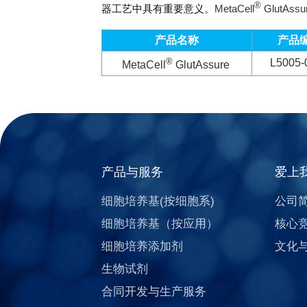
®
器工艺中具有重要意义。
MetaCell
Glut
产品名称
产品
®
L5005-
MetaCell
GlutAssure
产品与服务
爱上
细胞培养基(按细胞系)
公司
细胞培养基（按应用）
核心
细胞培养添加剂
文化
生物试剂
合同开发与生产服务