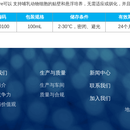
Assure可以 支持哺乳动物细胞的贴壁和悬浮培养，无需适应或驯化
编码
包装规格
储存条件
有效
0100
100mL
2-30°C，密闭、避光
24个
我们
生产与质量
新闻中心
简介
生产与车间
联系我们
竞争力
质量与合规
加入我们
与价值观
地