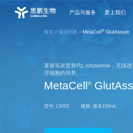
产品与服务
爱上我们
®
首页
>
返回列表
>
MetaCell
GlutAssure
直接等浓度替代L-Glutamine，
浮细胞的培养。
MetaCell
GlutAss
®
货号:
L5005
规格:
液体100mL